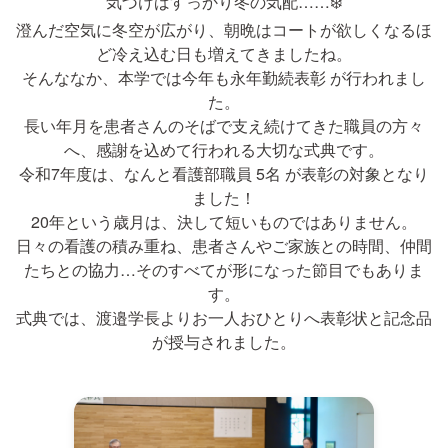
気づけばすっかり冬の気配……❄️
澄んだ空気に冬空が広がり、朝晩はコートが欲しくなるほ
ど冷え込む日も増えてきましたね。
そんななか、本学では今年も永年勤続表彰 が行われまし
た。
長い年月を患者さんのそばで支え続けてきた職員の方々
へ、感謝を込めて行われる大切な式典です。
令和7年度は、なんと看護部職員 5名 が表彰の対象となり
ました！
20年という歳月は、決して短いものではありません。
日々の看護の積み重ね、患者さんやご家族との時間、仲間
たちとの協力…そのすべてが形になった節目でもありま
す。
式典では、渡邉学長よりお一人おひとりへ表彰状と記念品
が授与されました。