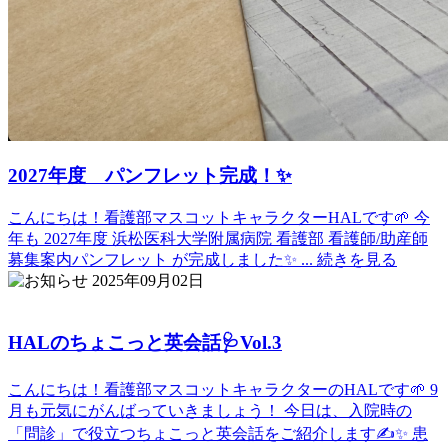
2027年度 パンフレット完成！✨
こんにちは！看護部マスコットキャラクターHALです🌱 今
年も 2027年度 浜松医科大学附属病院 看護部 看護師/助産師
募集案内パンフレット が完成しました✨ ...
続きを見る
2025年09月02日
HALのちょこっと英会話🩺Vol.3
こんにちは！看護部マスコットキャラクターのHALです🌱 9
月も元気にがんばっていきましょう！ 今日は、入院時の
「問診」で役立つちょこっと英会話をご紹介します✍️✨ 患