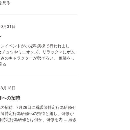
を見る
10月31日
ン
ィンイベントが小児科病棟で行われまし
カチュウやミニオンズ、リラックマにポム
みのキャラクターが勢ぞろい。 仮装をし
見る
08月18日
修への招待
の招待 7月26日に看護師特定行為研修セ
護師特定行為研修への招待と題し、研修が
特定行為研修とは何か、研修を内 ...
続き