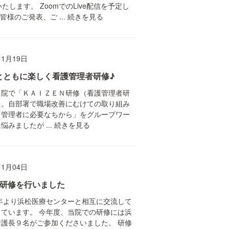
たします。 ZoomでのLive配信を予定し
様のご発表、ご ...
続きを見る
11月19日
とともに楽しく看護管理者研修♪
当院で「ＫＡＩＺＥＮ研修（看護管理者研
た。自部署で職場改善にむけての取り組み
「管理者に必要なちから」をグループワー
みましたが ...
続きを見る
11月04日
理研修を行いました
9年より浜松医療センターと相互に交流して
ています。 今年度、当院での研修には浜
護長９名がご参加くださいました。 研修