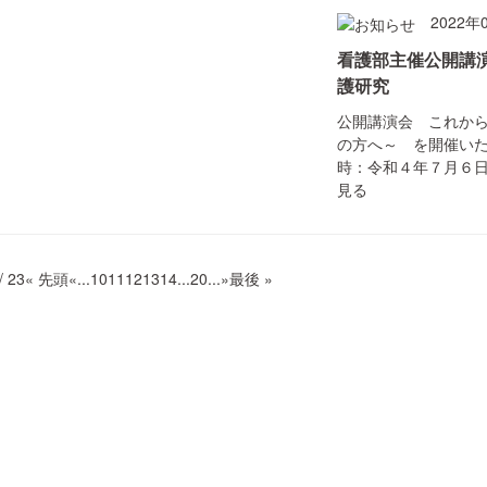
2022年
看護部主催公開講
護研究
公開講演会 これか
の方へ～ を開催いたし
時：令和４年７月６日（水
見る
/ 23
« 先頭
«
...
10
11
12
13
14
...
20
...
»
最後 »