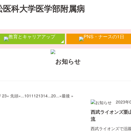
/ 23
« 先頭
«
...
10
11
12
13
14
...
20
...
»
最後 »
2023年
西武ライオンズ栗
流
西武ライオンズで活